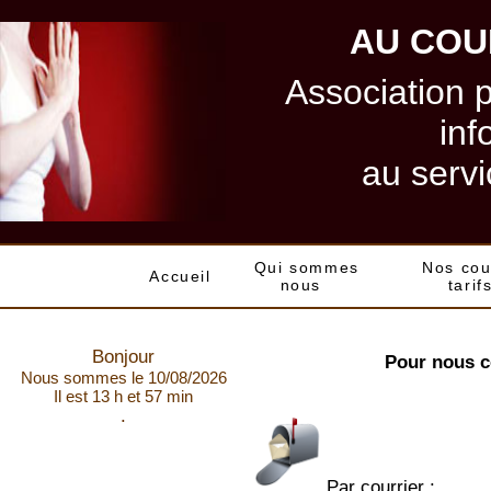
AU COU
Association 
inf
au servi
Qui sommes
Nos cou
Accueil
nous
tarif
Bonjour
Pour nous c
Nous sommes le 10/08/2026
Il est 13 h et 57 min
.
Par courrier :